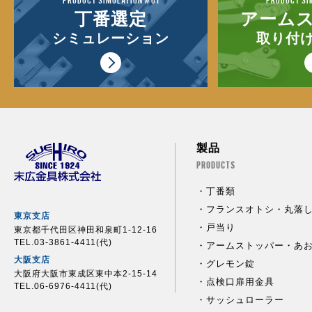
丁番選定
アーム
シミュレーション
取り付
製品
PRODUCTS
丁番類
フランスオトシ・丸落
東京支店
戸当り
東京都千代田区神田和泉町1-12-16
TEL.03-3861-4411(代)
アームストッパー・あ
大阪支店
グレモン錠
大阪府大阪市東成区東中本2-15-14
点検口扉用金具
TEL.06-6976-4411(代)
サッシュローラー